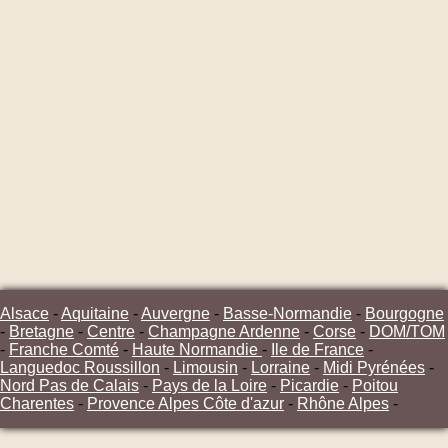
Alsace
-
Aquitaine
-
Auvergne
-
Basse-Normandie
-
Bourgogne
-
Bretagne
-
Centre
-
Champagne Ardenne
-
Corse
-
DOM/TOM
-
Franche Comté
-
Haute Normandie
-
Ile de France
-
Languedoc Roussillon
-
Limousin
-
Lorraine
-
Midi Pyrénées
-
Nord Pas de Calais
-
Pays de la Loire
-
Picardie
-
Poitou
Charentes
-
Provence Alpes Côte d'azur
-
Rhône Alpes
-