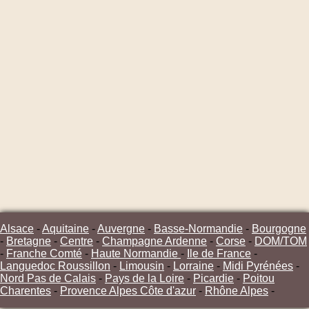
Alsace
-
Aquitaine
-
Auvergne
-
Basse-Normandie
-
Bourgogne
-
Bretagne
-
Centre
-
Champagne Ardenne
-
Corse
-
DOM/TOM
-
Franche Comté
-
Haute Normandie
-
Ile de France
-
Languedoc Roussillon
-
Limousin
-
Lorraine
-
Midi Pyrénées
-
Nord Pas de Calais
-
Pays de la Loire
-
Picardie
-
Poitou
Charentes
-
Provence Alpes Côte d'azur
-
Rhône Alpes
-