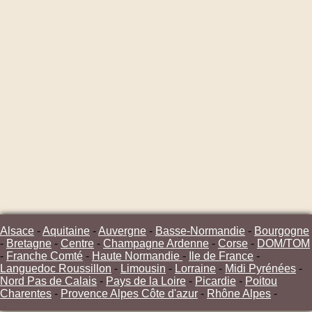
Alsace
-
Aquitaine
-
Auvergne
-
Basse-Normandie
-
Bourgogne
-
Bretagne
-
Centre
-
Champagne Ardenne
-
Corse
-
DOM/TOM
-
Franche Comté
-
Haute Normandie
-
Ile de France
-
Languedoc Roussillon
-
Limousin
-
Lorraine
-
Midi Pyrénées
-
Nord Pas de Calais
-
Pays de la Loire
-
Picardie
-
Poitou
Charentes
-
Provence Alpes Côte d'azur
-
Rhône Alpes
-