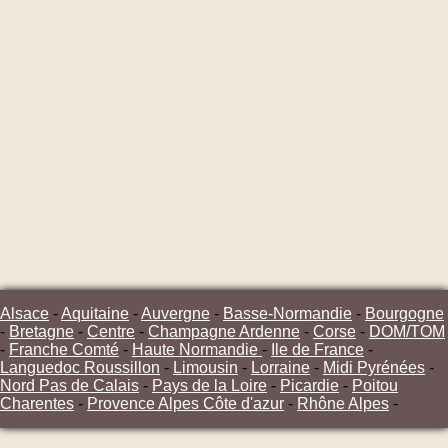
Alsace
-
Aquitaine
-
Auvergne
-
Basse-Normandie
-
Bourgogne
-
Bretagne
-
Centre
-
Champagne Ardenne
-
Corse
-
DOM/TOM
-
Franche Comté
-
Haute Normandie
-
Ile de France
-
Languedoc Roussillon
-
Limousin
-
Lorraine
-
Midi Pyrénées
-
Nord Pas de Calais
-
Pays de la Loire
-
Picardie
-
Poitou
Charentes
-
Provence Alpes Côte d'azur
-
Rhône Alpes
-