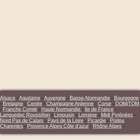
Alsace
-
Aquitaine
-
Auvergne
-
Basse-Normandie
-
Bourgogne
-
Bretagne
-
Centre
-
Champagne Ardenne
-
Corse
-
DOM/TOM
-
Franche Comté
-
Haute Normandie
-
Ile de France
-
Languedoc Roussillon
-
Limousin
-
Lorraine
-
Midi Pyrénées
-
Nord Pas de Calais
-
Pays de la Loire
-
Picardie
-
Poitou
Charentes
-
Provence Alpes Côte d'azur
-
Rhône Alpes
-