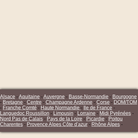
Alsace
-
Aquitaine
-
Auvergne
-
Basse-Normandie
-
Bourgogne
-
Bretagne
-
Centre
-
Champagne Ardenne
-
Corse
-
DOM/TOM
-
Franche Comté
-
Haute Normandie
-
Ile de France
-
Languedoc Roussillon
-
Limousin
-
Lorraine
-
Midi Pyrénées
-
Nord Pas de Calais
-
Pays de la Loire
-
Picardie
-
Poitou
Charentes
-
Provence Alpes Côte d'azur
-
Rhône Alpes
-