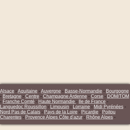
Alsace
-
Aquitaine
-
Auvergne
-
Basse-Normandie
-
Bourgogne
-
Bretagne
-
Centre
-
Champagne Ardenne
-
Corse
-
DOM/TOM
-
Franche Comté
-
Haute Normandie
-
Ile de France
-
Languedoc Roussillon
-
Limousin
-
Lorraine
-
Midi Pyrénées
-
Nord Pas de Calais
-
Pays de la Loire
-
Picardie
-
Poitou
Charentes
-
Provence Alpes Côte d'azur
-
Rhône Alpes
-