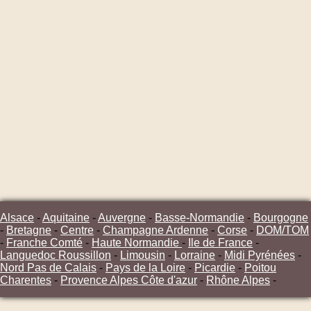
Alsace
-
Aquitaine
-
Auvergne
-
Basse-Normandie
-
Bourgogne
-
Bretagne
-
Centre
-
Champagne Ardenne
-
Corse
-
DOM/TOM
-
Franche Comté
-
Haute Normandie
-
Ile de France
-
Languedoc Roussillon
-
Limousin
-
Lorraine
-
Midi Pyrénées
-
Nord Pas de Calais
-
Pays de la Loire
-
Picardie
-
Poitou
Charentes
-
Provence Alpes Côte d'azur
-
Rhône Alpes
-