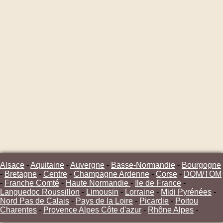
Alsace
-
Aquitaine
-
Auvergne
-
Basse-Normandie
-
Bourgogne
-
Bretagne
-
Centre
-
Champagne Ardenne
-
Corse
-
DOM/TOM
-
Franche Comté
-
Haute Normandie
-
Ile de France
-
Languedoc Roussillon
-
Limousin
-
Lorraine
-
Midi Pyrénées
-
Nord Pas de Calais
-
Pays de la Loire
-
Picardie
-
Poitou
Charentes
-
Provence Alpes Côte d'azur
-
Rhône Alpes
-