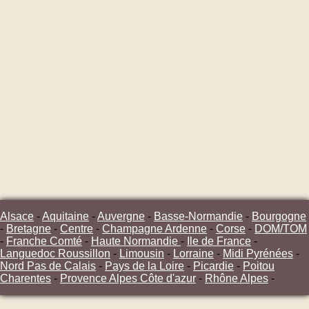
Alsace
-
Aquitaine
-
Auvergne
-
Basse-Normandie
-
Bourgogne
-
Bretagne
-
Centre
-
Champagne Ardenne
-
Corse
-
DOM/TOM
-
Franche Comté
-
Haute Normandie
-
Ile de France
-
Languedoc Roussillon
-
Limousin
-
Lorraine
-
Midi Pyrénées
-
Nord Pas de Calais
-
Pays de la Loire
-
Picardie
-
Poitou
Charentes
-
Provence Alpes Côte d'azur
-
Rhône Alpes
-