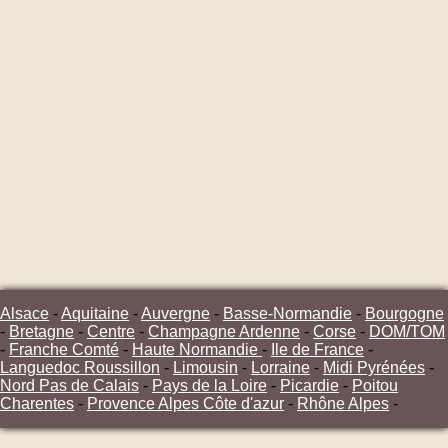
Alsace
-
Aquitaine
-
Auvergne
-
Basse-Normandie
-
Bourgogne
-
Bretagne
-
Centre
-
Champagne Ardenne
-
Corse
-
DOM/TOM
-
Franche Comté
-
Haute Normandie
-
Ile de France
-
Languedoc Roussillon
-
Limousin
-
Lorraine
-
Midi Pyrénées
-
Nord Pas de Calais
-
Pays de la Loire
-
Picardie
-
Poitou
Charentes
-
Provence Alpes Côte d'azur
-
Rhône Alpes
-