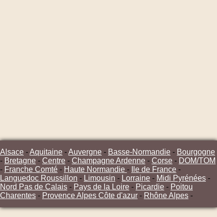
Alsace
-
Aquitaine
-
Auvergne
-
Basse-Normandie
-
Bourgogne
-
Bretagne
-
Centre
-
Champagne Ardenne
-
Corse
-
DOM/TOM
-
Franche Comté
-
Haute Normandie
-
Ile de France
-
Languedoc Roussillon
-
Limousin
-
Lorraine
-
Midi Pyrénées
-
Nord Pas de Calais
-
Pays de la Loire
-
Picardie
-
Poitou
Charentes
-
Provence Alpes Côte d'azur
-
Rhône Alpes
-