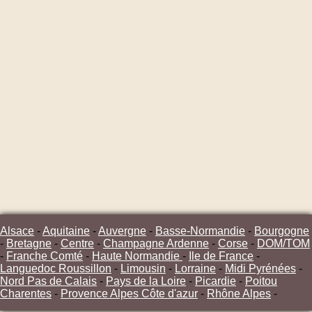
Alsace
-
Aquitaine
-
Auvergne
-
Basse-Normandie
-
Bourgogne
-
Bretagne
-
Centre
-
Champagne Ardenne
-
Corse
-
DOM/TOM
-
Franche Comté
-
Haute Normandie
-
Ile de France
-
Languedoc Roussillon
-
Limousin
-
Lorraine
-
Midi Pyrénées
-
Nord Pas de Calais
-
Pays de la Loire
-
Picardie
-
Poitou
Charentes
-
Provence Alpes Côte d'azur
-
Rhône Alpes
-