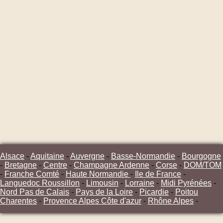
Alsace
-
Aquitaine
-
Auvergne
-
Basse-Normandie
-
Bourgogne
-
Bretagne
-
Centre
-
Champagne Ardenne
-
Corse
-
DOM/TOM
-
Franche Comté
-
Haute Normandie
-
Ile de France
-
Languedoc Roussillon
-
Limousin
-
Lorraine
-
Midi Pyrénées
-
Nord Pas de Calais
-
Pays de la Loire
-
Picardie
-
Poitou
Charentes
-
Provence Alpes Côte d'azur
-
Rhône Alpes
-