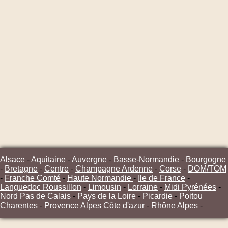
Alsace
-
Aquitaine
-
Auvergne
-
Basse-Normandie
-
Bourgogne
-
Bretagne
-
Centre
-
Champagne Ardenne
-
Corse
-
DOM/TOM
-
Franche Comté
-
Haute Normandie
-
Ile de France
-
Languedoc Roussillon
-
Limousin
-
Lorraine
-
Midi Pyrénées
-
Nord Pas de Calais
-
Pays de la Loire
-
Picardie
-
Poitou
Charentes
-
Provence Alpes Côte d'azur
-
Rhône Alpes
-