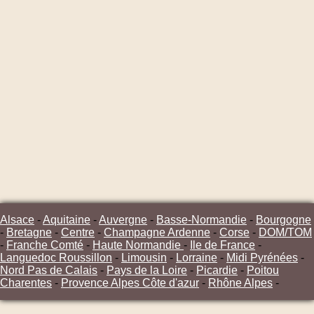
Alsace
-
Aquitaine
-
Auvergne
-
Basse-Normandie
-
Bourgogne
-
Bretagne
-
Centre
-
Champagne Ardenne
-
Corse
-
DOM/TOM
-
Franche Comté
-
Haute Normandie
-
Ile de France
-
Languedoc Roussillon
-
Limousin
-
Lorraine
-
Midi Pyrénées
-
Nord Pas de Calais
-
Pays de la Loire
-
Picardie
-
Poitou
Charentes
-
Provence Alpes Côte d'azur
-
Rhône Alpes
-