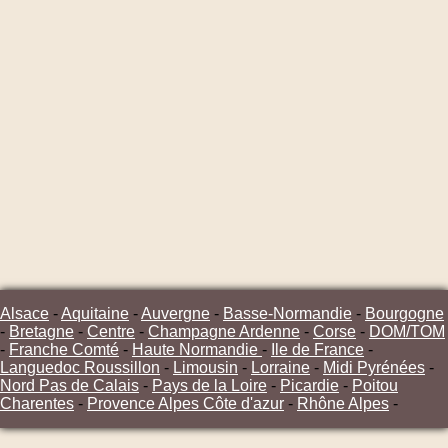
Alsace
-
Aquitaine
-
Auvergne
-
Basse-Normandie
-
Bourgogne
-
Bretagne
-
Centre
-
Champagne Ardenne
-
Corse
-
DOM/TOM
-
Franche Comté
-
Haute Normandie
-
Ile de France
-
Languedoc Roussillon
-
Limousin
-
Lorraine
-
Midi Pyrénées
-
Nord Pas de Calais
-
Pays de la Loire
-
Picardie
-
Poitou
Charentes
-
Provence Alpes Côte d'azur
-
Rhône Alpes
-