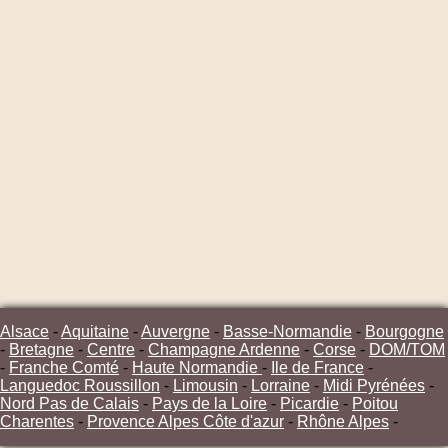
Alsace
-
Aquitaine
-
Auvergne
-
Basse-Normandie
-
Bourgogne
-
Bretagne
-
Centre
-
Champagne Ardenne
-
Corse
-
DOM/TOM
-
Franche Comté
-
Haute Normandie
-
Ile de France
-
Languedoc Roussillon
-
Limousin
-
Lorraine
-
Midi Pyrénées
-
Nord Pas de Calais
-
Pays de la Loire
-
Picardie
-
Poitou
Charentes
-
Provence Alpes Côte d'azur
-
Rhône Alpes
-