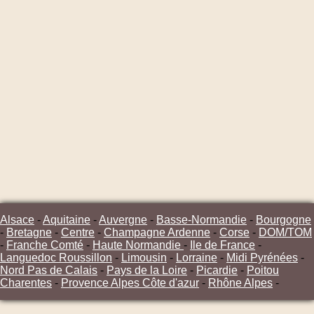
Alsace
-
Aquitaine
-
Auvergne
-
Basse-Normandie
-
Bourgogne
-
Bretagne
-
Centre
-
Champagne Ardenne
-
Corse
-
DOM/TOM
-
Franche Comté
-
Haute Normandie
-
Ile de France
-
Languedoc Roussillon
-
Limousin
-
Lorraine
-
Midi Pyrénées
-
Nord Pas de Calais
-
Pays de la Loire
-
Picardie
-
Poitou
Charentes
-
Provence Alpes Côte d'azur
-
Rhône Alpes
-