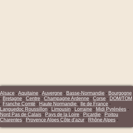
Alsace
-
Aquitaine
-
Auvergne
-
Basse-Normandie
-
Bourgogne
-
Bretagne
-
Centre
-
Champagne Ardenne
-
Corse
-
DOM/TOM
-
Franche Comté
-
Haute Normandie
-
Ile de France
-
Languedoc Roussillon
-
Limousin
-
Lorraine
-
Midi Pyrénées
-
Nord Pas de Calais
-
Pays de la Loire
-
Picardie
-
Poitou
Charentes
-
Provence Alpes Côte d'azur
-
Rhône Alpes
-