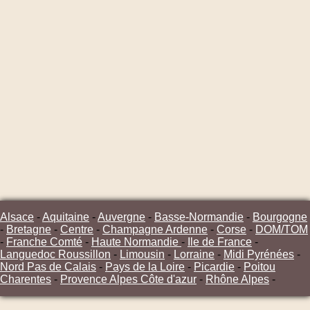
Alsace
-
Aquitaine
-
Auvergne
-
Basse-Normandie
-
Bourgogne
-
Bretagne
-
Centre
-
Champagne Ardenne
-
Corse
-
DOM/TOM
-
Franche Comté
-
Haute Normandie
-
Ile de France
-
Languedoc Roussillon
-
Limousin
-
Lorraine
-
Midi Pyrénées
-
Nord Pas de Calais
-
Pays de la Loire
-
Picardie
-
Poitou
Charentes
-
Provence Alpes Côte d'azur
-
Rhône Alpes
-