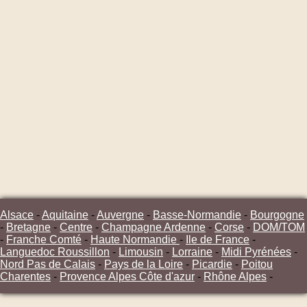
Alsace
-
Aquitaine
-
Auvergne
-
Basse-Normandie
-
Bourgogne
-
Bretagne
-
Centre
-
Champagne Ardenne
-
Corse
-
DOM/TOM
-
Franche Comté
-
Haute Normandie
-
Ile de France
-
Languedoc Roussillon
-
Limousin
-
Lorraine
-
Midi Pyrénées
-
Nord Pas de Calais
-
Pays de la Loire
-
Picardie
-
Poitou
Charentes
-
Provence Alpes Côte d'azur
-
Rhône Alpes
-