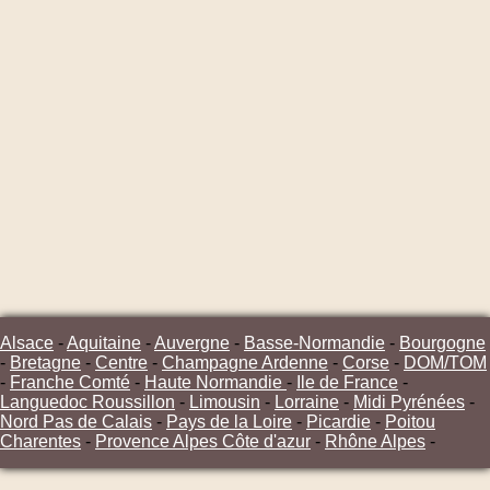
Alsace
-
Aquitaine
-
Auvergne
-
Basse-Normandie
-
Bourgogne
-
Bretagne
-
Centre
-
Champagne Ardenne
-
Corse
-
DOM/TOM
-
Franche Comté
-
Haute Normandie
-
Ile de France
-
Languedoc Roussillon
-
Limousin
-
Lorraine
-
Midi Pyrénées
-
Nord Pas de Calais
-
Pays de la Loire
-
Picardie
-
Poitou
Charentes
-
Provence Alpes Côte d'azur
-
Rhône Alpes
-