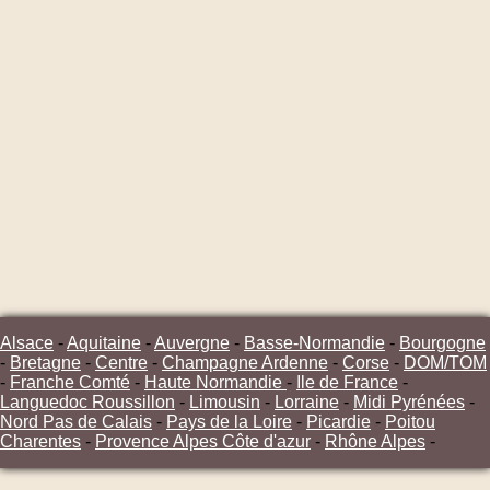
Alsace
-
Aquitaine
-
Auvergne
-
Basse-Normandie
-
Bourgogne
-
Bretagne
-
Centre
-
Champagne Ardenne
-
Corse
-
DOM/TOM
-
Franche Comté
-
Haute Normandie
-
Ile de France
-
Languedoc Roussillon
-
Limousin
-
Lorraine
-
Midi Pyrénées
-
Nord Pas de Calais
-
Pays de la Loire
-
Picardie
-
Poitou
Charentes
-
Provence Alpes Côte d'azur
-
Rhône Alpes
-