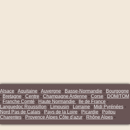
Alsace
-
Aquitaine
-
Auvergne
-
Basse-Normandie
-
Bourgogne
-
Bretagne
-
Centre
-
Champagne Ardenne
-
Corse
-
DOM/TOM
-
Franche Comté
-
Haute Normandie
-
Ile de France
-
Languedoc Roussillon
-
Limousin
-
Lorraine
-
Midi Pyrénées
-
Nord Pas de Calais
-
Pays de la Loire
-
Picardie
-
Poitou
Charentes
-
Provence Alpes Côte d'azur
-
Rhône Alpes
-