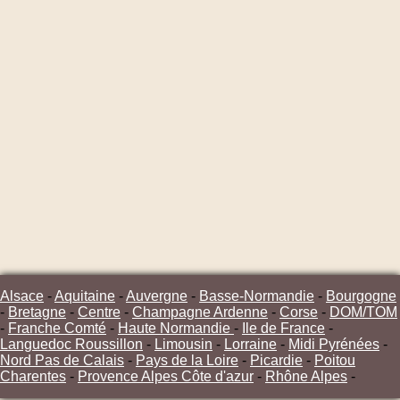
Alsace
-
Aquitaine
-
Auvergne
-
Basse-Normandie
-
Bourgogne
-
Bretagne
-
Centre
-
Champagne Ardenne
-
Corse
-
DOM/TOM
-
Franche Comté
-
Haute Normandie
-
Ile de France
-
Languedoc Roussillon
-
Limousin
-
Lorraine
-
Midi Pyrénées
-
Nord Pas de Calais
-
Pays de la Loire
-
Picardie
-
Poitou
Charentes
-
Provence Alpes Côte d'azur
-
Rhône Alpes
-