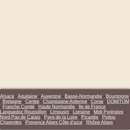
Alsace
-
Aquitaine
-
Auvergne
-
Basse-Normandie
-
Bourgogne
-
Bretagne
-
Centre
-
Champagne Ardenne
-
Corse
-
DOM/TOM
-
Franche Comté
-
Haute Normandie
-
Ile de France
-
Languedoc Roussillon
-
Limousin
-
Lorraine
-
Midi Pyrénées
-
Nord Pas de Calais
-
Pays de la Loire
-
Picardie
-
Poitou
Charentes
-
Provence Alpes Côte d'azur
-
Rhône Alpes
-