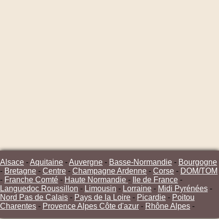
Alsace
-
Aquitaine
-
Auvergne
-
Basse-Normandie
-
Bourgogne
-
Bretagne
-
Centre
-
Champagne Ardenne
-
Corse
-
DOM/TOM
-
Franche Comté
-
Haute Normandie
-
Ile de France
-
Languedoc Roussillon
-
Limousin
-
Lorraine
-
Midi Pyrénées
-
Nord Pas de Calais
-
Pays de la Loire
-
Picardie
-
Poitou
Charentes
-
Provence Alpes Côte d'azur
-
Rhône Alpes
-