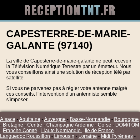
CAPESTERRE-DE-MARIE-
GALANTE (97140)
La ville de Capesterre-de-marie-galante ne peut recevoir
la Télévision Numérique Terrestre par un émetteur. Nous
vous conseillons ainsi une solution de réception télé par
satellite.
Si vous ne parvenez pas à régler votre antenne malgré
ces conseils, l'intervention d'un antenniste semble
s'imposer.
Alsace
-
Aquitaine
-
Auvergne
-
Basse-Normandie
-
Bourgogne
-
Bretagne
-
Centre
-
Champagne Ardenne
-
Corse
-
DOM/TOM
-
Franche Comté
-
Haute Normandie
-
Ile de France
-
Languedoc Roussillon
-
Limousin
-
Lorraine
-
Midi Pyrénées
-