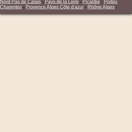
Nord Pas de Calais
-
Pays de la Loire
-
Picardie
-
Poitou
Charentes
-
Provence Alpes Côte d'azur
-
Rhône Alpes
-