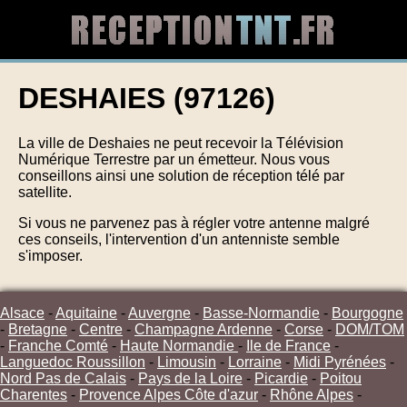
DESHAIES (97126)
La ville de Deshaies ne peut recevoir la Télévision
Numérique Terrestre par un émetteur. Nous vous
conseillons ainsi une solution de réception télé par
satellite.
Si vous ne parvenez pas à régler votre antenne malgré
ces conseils, l'intervention d'un antenniste semble
s'imposer.
Alsace
-
Aquitaine
-
Auvergne
-
Basse-Normandie
-
Bourgogne
-
Bretagne
-
Centre
-
Champagne Ardenne
-
Corse
-
DOM/TOM
-
Franche Comté
-
Haute Normandie
-
Ile de France
-
Languedoc Roussillon
-
Limousin
-
Lorraine
-
Midi Pyrénées
-
Nord Pas de Calais
-
Pays de la Loire
-
Picardie
-
Poitou
Charentes
-
Provence Alpes Côte d'azur
-
Rhône Alpes
-