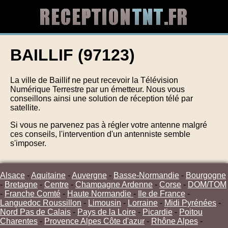
BAILLIF (97123)
La ville de Baillif ne peut recevoir la Télévision
Numérique Terrestre par un émetteur. Nous vous
conseillons ainsi une solution de réception télé par
satellite.
Si vous ne parvenez pas à régler votre antenne malgré
ces conseils, l'intervention d'un antenniste semble
s'imposer.
Alsace
-
Aquitaine
-
Auvergne
-
Basse-Normandie
-
Bourgogne
-
Bretagne
-
Centre
-
Champagne Ardenne
-
Corse
-
DOM/TOM
-
Franche Comté
-
Haute Normandie
-
Ile de France
-
Languedoc Roussillon
-
Limousin
-
Lorraine
-
Midi Pyrénées
-
Nord Pas de Calais
-
Pays de la Loire
-
Picardie
-
Poitou
Charentes
-
Provence Alpes Côte d'azur
-
Rhône Alpes
-