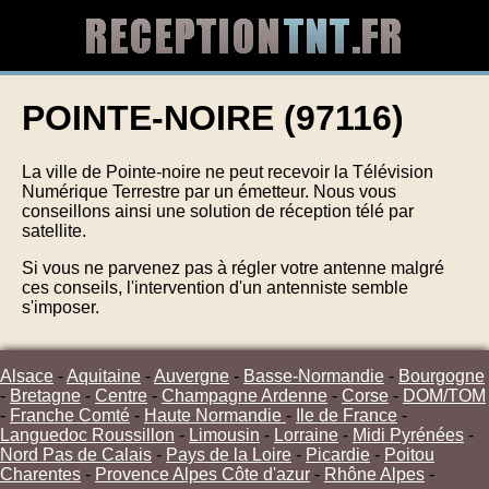
POINTE-NOIRE (97116)
La ville de Pointe-noire ne peut recevoir la Télévision
Numérique Terrestre par un émetteur. Nous vous
conseillons ainsi une solution de réception télé par
satellite.
Si vous ne parvenez pas à régler votre antenne malgré
ces conseils, l'intervention d'un antenniste semble
s'imposer.
Alsace
-
Aquitaine
-
Auvergne
-
Basse-Normandie
-
Bourgogne
-
Bretagne
-
Centre
-
Champagne Ardenne
-
Corse
-
DOM/TOM
-
Franche Comté
-
Haute Normandie
-
Ile de France
-
Languedoc Roussillon
-
Limousin
-
Lorraine
-
Midi Pyrénées
-
Nord Pas de Calais
-
Pays de la Loire
-
Picardie
-
Poitou
Charentes
-
Provence Alpes Côte d'azur
-
Rhône Alpes
-