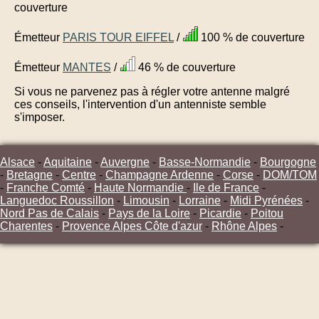
couverture
Émetteur
PARIS TOUR EIFFEL
/
100 % de couverture
Émetteur
MANTES
/
46 % de couverture
Si vous ne parvenez pas à régler votre antenne malgré
ces conseils, l'intervention d'un antenniste semble
s'imposer.
Alsace
-
Aquitaine
-
Auvergne
-
Basse-Normandie
-
Bourgogne
-
Bretagne
-
Centre
-
Champagne Ardenne
-
Corse
-
DOM/TOM
-
Franche Comté
-
Haute Normandie
-
Ile de France
-
Languedoc Roussillon
-
Limousin
-
Lorraine
-
Midi Pyrénées
-
Nord Pas de Calais
-
Pays de la Loire
-
Picardie
-
Poitou
Charentes
-
Provence Alpes Côte d'azur
-
Rhône Alpes
-