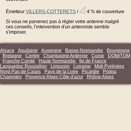
Émetteur
VILLERS-COTTERETS
/
4 % de couverture
Si vous ne parvenez pas à régler votre antenne malgré
ces conseils, l'intervention d'un antenniste semble
s'imposer.
Alsace
-
Aquitaine
-
Auvergne
-
Basse-Normandie
-
Bourgogne
-
Bretagne
-
Centre
-
Champagne Ardenne
-
Corse
-
DOM/TOM
-
Franche Comté
-
Haute Normandie
-
Ile de France
-
Languedoc Roussillon
-
Limousin
-
Lorraine
-
Midi Pyrénées
-
Nord Pas de Calais
-
Pays de la Loire
-
Picardie
-
Poitou
Charentes
-
Provence Alpes Côte d'azur
-
Rhône Alpes
-