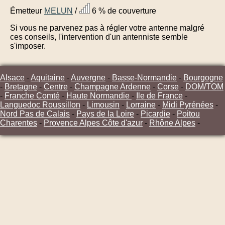
Émetteur
MELUN
/
6 % de couverture
Si vous ne parvenez pas à régler votre antenne malgré
ces conseils, l'intervention d'un antenniste semble
s'imposer.
Alsace
-
Aquitaine
-
Auvergne
-
Basse-Normandie
-
Bourgogne
-
Bretagne
-
Centre
-
Champagne Ardenne
-
Corse
-
DOM/TOM
-
Franche Comté
-
Haute Normandie
-
Ile de France
-
Languedoc Roussillon
-
Limousin
-
Lorraine
-
Midi Pyrénées
-
Nord Pas de Calais
-
Pays de la Loire
-
Picardie
-
Poitou
Charentes
-
Provence Alpes Côte d'azur
-
Rhône Alpes
-