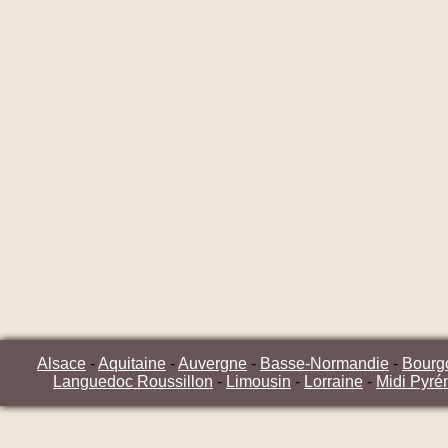
Alsace
-
Aquitaine
-
Auvergne
-
Basse-Normandie
-
Bourg
Languedoc Roussillon
-
Limousin
-
Lorraine
-
Midi Pyré