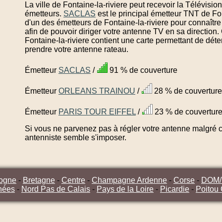
La ville de Fontaine-la-riviere peut recevoir la Télévisio
émetteurs.
SACLAS
est le principal émetteur TNT de Fon
d'un des émetteurs de Fontaine-la-riviere pour connaîtr
afin de pouvoir diriger votre antenne TV en sa direction
Fontaine-la-riviere contient une carte permettant de déte
prendre votre antenne rateau.
Émetteur
SACLAS
/
91 % de couverture
Émetteur
ORLEANS TRAINOU
/
28 % de couverture
Émetteur
PARIS TOUR EIFFEL
/
23 % de couvertur
Si vous ne parvenez pas à régler votre antenne malgré ce
antenniste semble s'imposer.
ogne
-
Bretagne
-
Centre
-
Champagne Ardenne
-
Corse
-
DOM
nées
-
Nord Pas de Calais
-
Pays de la Loire
-
Picardie
-
Poitou