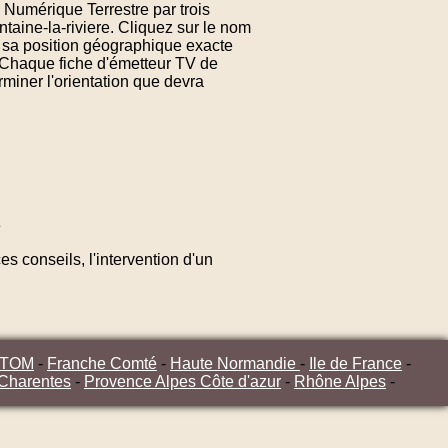
n Numérique Terrestre par trois
taine-la-riviere. Cliquez sur le nom
e sa position géographique exacte
. Chaque fiche d'émetteur TV de
rminer l'orientation que devra
e
s conseils, l'intervention d'un
/TOM
-
Franche Comté
-
Haute Normandie
-
Ile de France
-
 Charentes
-
Provence Alpes Côte d'azur
-
Rhône Alpes
-