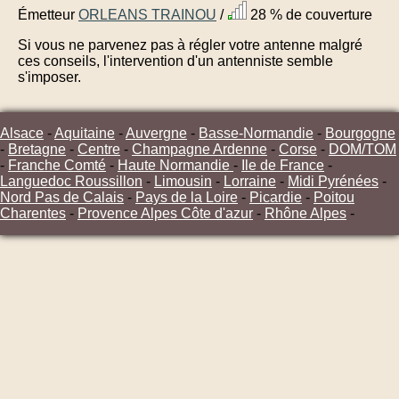
Émetteur
ORLEANS TRAINOU
/
28 % de couverture
Si vous ne parvenez pas à régler votre antenne malgré
ces conseils, l'intervention d'un antenniste semble
s'imposer.
Alsace
-
Aquitaine
-
Auvergne
-
Basse-Normandie
-
Bourgogne
-
Bretagne
-
Centre
-
Champagne Ardenne
-
Corse
-
DOM/TOM
-
Franche Comté
-
Haute Normandie
-
Ile de France
-
Languedoc Roussillon
-
Limousin
-
Lorraine
-
Midi Pyrénées
-
Nord Pas de Calais
-
Pays de la Loire
-
Picardie
-
Poitou
Charentes
-
Provence Alpes Côte d'azur
-
Rhône Alpes
-