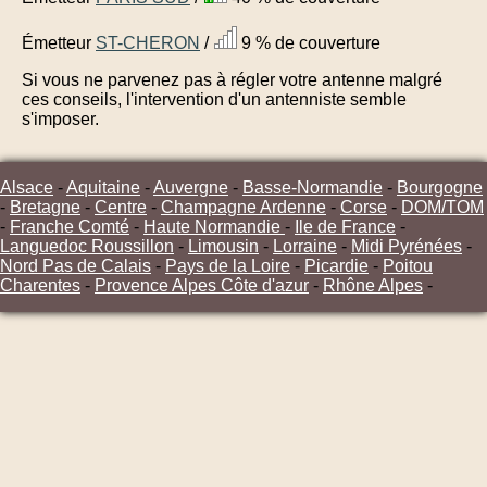
Émetteur
ST-CHERON
/
9 % de couverture
Si vous ne parvenez pas à régler votre antenne malgré
ces conseils, l'intervention d'un antenniste semble
s'imposer.
Alsace
-
Aquitaine
-
Auvergne
-
Basse-Normandie
-
Bourgogne
-
Bretagne
-
Centre
-
Champagne Ardenne
-
Corse
-
DOM/TOM
-
Franche Comté
-
Haute Normandie
-
Ile de France
-
Languedoc Roussillon
-
Limousin
-
Lorraine
-
Midi Pyrénées
-
Nord Pas de Calais
-
Pays de la Loire
-
Picardie
-
Poitou
Charentes
-
Provence Alpes Côte d'azur
-
Rhône Alpes
-