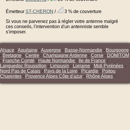
Émetteur
ST-CHERON
/
3 % de couverture
Si vous ne parvenez pas à régler votre antenne malgré
ces conseils, l'intervention d'un antenniste semble
s'imposer.
Alsace
-
Aquitaine
-
Auvergne
-
Basse-Normandie
-
Bourgogne
-
Bretagne
-
Centre
-
Champagne Ardenne
-
Corse
-
DOM/TOM
-
Franche Comté
-
Haute Normandie
-
Ile de France
-
Languedoc Roussillon
-
Limousin
-
Lorraine
-
Midi Pyrénées
-
Nord Pas de Calais
-
Pays de la Loire
-
Picardie
-
Poitou
Charentes
-
Provence Alpes Côte d'azur
-
Rhône Alpes
-