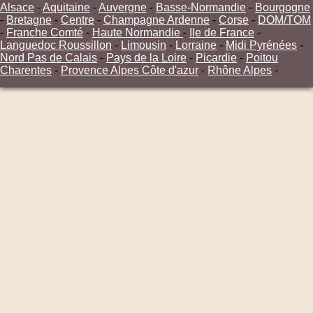
Alsace
-
Aquitaine
-
Auvergne
-
Basse-Normandie
-
Bourgogne
-
Bretagne
-
Centre
-
Champagne Ardenne
-
Corse
-
DOM/TOM
-
Franche Comté
-
Haute Normandie
-
Ile de France
-
Languedoc Roussillon
-
Limousin
-
Lorraine
-
Midi Pyrénées
-
Nord Pas de Calais
-
Pays de la Loire
-
Picardie
-
Poitou
Charentes
-
Provence Alpes Côte d'azur
-
Rhône Alpes
-