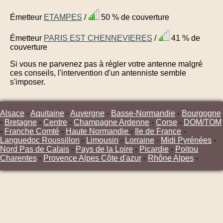
Émetteur
ETAMPES
/
50 % de couverture
Émetteur
PARIS EST CHENNEVIERES
/
41 % de
couverture
Si vous ne parvenez pas à régler votre antenne malgré
ces conseils, l'intervention d'un antenniste semble
s'imposer.
Alsace
-
Aquitaine
-
Auvergne
-
Basse-Normandie
-
Bourgogne
-
Bretagne
-
Centre
-
Champagne Ardenne
-
Corse
-
DOM/TOM
-
Franche Comté
-
Haute Normandie
-
Ile de France
-
Languedoc Roussillon
-
Limousin
-
Lorraine
-
Midi Pyrénées
-
Nord Pas de Calais
-
Pays de la Loire
-
Picardie
-
Poitou
Charentes
-
Provence Alpes Côte d'azur
-
Rhône Alpes
-