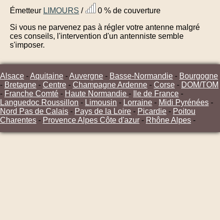
Émetteur
LIMOURS
/
0 % de couverture
Si vous ne parvenez pas à régler votre antenne malgré
ces conseils, l'intervention d'un antenniste semble
s'imposer.
Alsace
-
Aquitaine
-
Auvergne
-
Basse-Normandie
-
Bourgogne
-
Bretagne
-
Centre
-
Champagne Ardenne
-
Corse
-
DOM/TOM
-
Franche Comté
-
Haute Normandie
-
Ile de France
-
Languedoc Roussillon
-
Limousin
-
Lorraine
-
Midi Pyrénées
-
Nord Pas de Calais
-
Pays de la Loire
-
Picardie
-
Poitou
Charentes
-
Provence Alpes Côte d'azur
-
Rhône Alpes
-