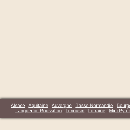
Alsace
-
Aquitaine
-
Auvergne
-
Basse-Normandie
-
Bourg
Languedoc Roussillon
-
Limousin
-
Lorraine
-
Midi Pyré