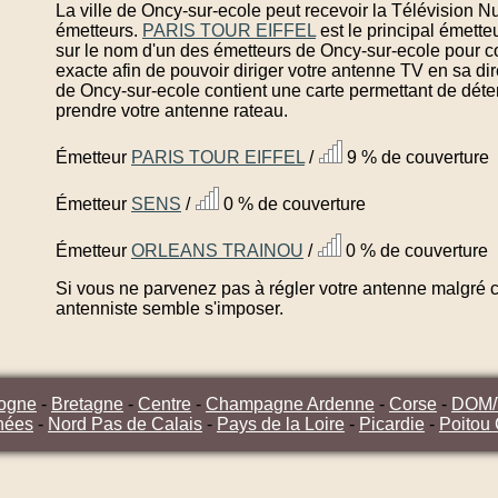
La ville de Oncy-sur-ecole peut recevoir la Télévision Nu
émetteurs.
PARIS TOUR EIFFEL
est le principal émett
sur le nom d'un des émetteurs de Oncy-sur-ecole pour c
exacte afin de pouvoir diriger votre antenne TV en sa di
de Oncy-sur-ecole contient une carte permettant de déter
prendre votre antenne rateau.
Émetteur
PARIS TOUR EIFFEL
/
9 % de couverture
Émetteur
SENS
/
0 % de couverture
Émetteur
ORLEANS TRAINOU
/
0 % de couverture
Si vous ne parvenez pas à régler votre antenne malgré ce
antenniste semble s'imposer.
ogne
-
Bretagne
-
Centre
-
Champagne Ardenne
-
Corse
-
DOM
nées
-
Nord Pas de Calais
-
Pays de la Loire
-
Picardie
-
Poitou