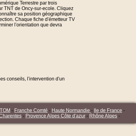
mérique Terrestre par trois
eur TNT de Oncy-sur-ecole. Cliquez
onnaître sa position géographique
rection. Chaque fiche d'émetteur TV
miner l'orientation que devra
s conseils, l'intervention d'un
/TOM
-
Franche Comté
-
Haute Normandie
-
Ile de France
-
 Charentes
-
Provence Alpes Côte d'azur
-
Rhône Alpes
-