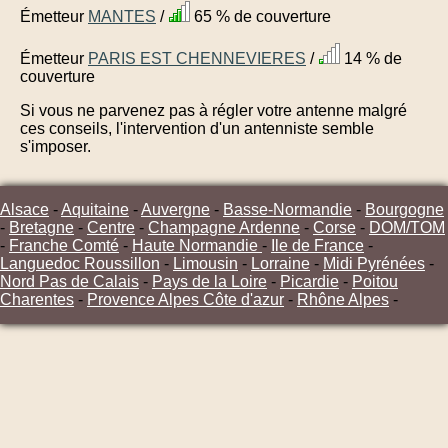
Émetteur
MANTES
/
65 % de couverture
Émetteur
PARIS EST CHENNEVIERES
/
14 % de
couverture
Si vous ne parvenez pas à régler votre antenne malgré
ces conseils, l'intervention d'un antenniste semble
s'imposer.
Alsace
-
Aquitaine
-
Auvergne
-
Basse-Normandie
-
Bourgogne
-
Bretagne
-
Centre
-
Champagne Ardenne
-
Corse
-
DOM/TOM
-
Franche Comté
-
Haute Normandie
-
Ile de France
-
Languedoc Roussillon
-
Limousin
-
Lorraine
-
Midi Pyrénées
-
Nord Pas de Calais
-
Pays de la Loire
-
Picardie
-
Poitou
Charentes
-
Provence Alpes Côte d'azur
-
Rhône Alpes
-