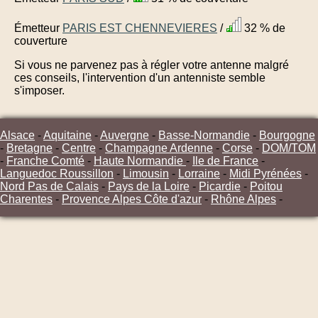
Émetteur
PARIS EST CHENNEVIERES
/
32 % de
couverture
Si vous ne parvenez pas à régler votre antenne malgré
ces conseils, l'intervention d'un antenniste semble
s'imposer.
Alsace
-
Aquitaine
-
Auvergne
-
Basse-Normandie
-
Bourgogne
-
Bretagne
-
Centre
-
Champagne Ardenne
-
Corse
-
DOM/TOM
-
Franche Comté
-
Haute Normandie
-
Ile de France
-
Languedoc Roussillon
-
Limousin
-
Lorraine
-
Midi Pyrénées
-
Nord Pas de Calais
-
Pays de la Loire
-
Picardie
-
Poitou
Charentes
-
Provence Alpes Côte d'azur
-
Rhône Alpes
-