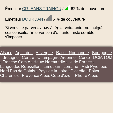
Émetteur
ORLEANS TRAINOU
/
62 % de couverture
Émetteur
DOURDAN
/
6 % de couverture
Si vous ne parvenez pas à régler votre antenne malgré
ces conseils, l'intervention d'un antenniste semble
s'imposer.
Alsace
-
Aquitaine
-
Auvergne
-
Basse-Normandie
-
Bourgogne
-
Bretagne
-
Centre
-
Champagne Ardenne
-
Corse
-
DOM/TOM
-
Franche Comté
-
Haute Normandie
-
Ile de France
-
Languedoc Roussillon
-
Limousin
-
Lorraine
-
Midi Pyrénées
-
Nord Pas de Calais
-
Pays de la Loire
-
Picardie
-
Poitou
Charentes
-
Provence Alpes Côte d'azur
-
Rhône Alpes
-