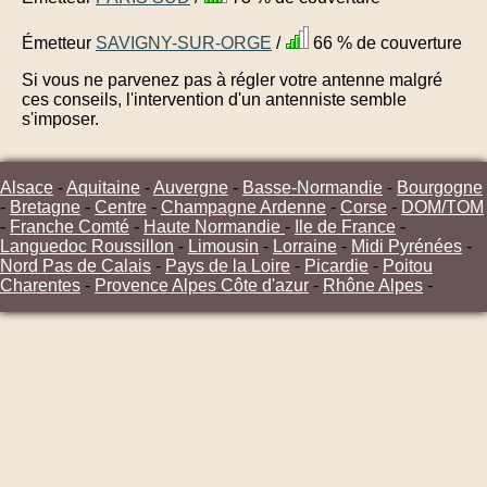
Émetteur
SAVIGNY-SUR-ORGE
/
66 % de couverture
Si vous ne parvenez pas à régler votre antenne malgré
ces conseils, l'intervention d'un antenniste semble
s'imposer.
Alsace
-
Aquitaine
-
Auvergne
-
Basse-Normandie
-
Bourgogne
-
Bretagne
-
Centre
-
Champagne Ardenne
-
Corse
-
DOM/TOM
-
Franche Comté
-
Haute Normandie
-
Ile de France
-
Languedoc Roussillon
-
Limousin
-
Lorraine
-
Midi Pyrénées
-
Nord Pas de Calais
-
Pays de la Loire
-
Picardie
-
Poitou
Charentes
-
Provence Alpes Côte d'azur
-
Rhône Alpes
-