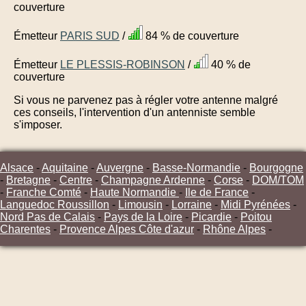
couverture
Émetteur
PARIS SUD
/
84 % de couverture
Émetteur
LE PLESSIS-ROBINSON
/
40 % de
couverture
Si vous ne parvenez pas à régler votre antenne malgré
ces conseils, l'intervention d'un antenniste semble
s'imposer.
Alsace
-
Aquitaine
-
Auvergne
-
Basse-Normandie
-
Bourgogne
-
Bretagne
-
Centre
-
Champagne Ardenne
-
Corse
-
DOM/TOM
-
Franche Comté
-
Haute Normandie
-
Ile de France
-
Languedoc Roussillon
-
Limousin
-
Lorraine
-
Midi Pyrénées
-
Nord Pas de Calais
-
Pays de la Loire
-
Picardie
-
Poitou
Charentes
-
Provence Alpes Côte d'azur
-
Rhône Alpes
-