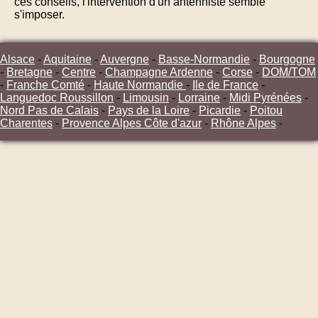
ces conseils, l'intervention d'un antenniste semble
s'imposer.
Alsace
-
Aquitaine
-
Auvergne
-
Basse-Normandie
-
Bourgogne
-
Bretagne
-
Centre
-
Champagne Ardenne
-
Corse
-
DOM/TOM
-
Franche Comté
-
Haute Normandie
-
Ile de France
-
Languedoc Roussillon
-
Limousin
-
Lorraine
-
Midi Pyrénées
-
Nord Pas de Calais
-
Pays de la Loire
-
Picardie
-
Poitou
Charentes
-
Provence Alpes Côte d'azur
-
Rhône Alpes
-