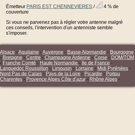
Émetteur
PARIS EST CHENNEVIERES
/
4 % de
couverture
Si vous ne parvenez pas à régler votre antenne malgré
ces conseils, l'intervention d'un antenniste semble
s'imposer.
Alsace
-
Aquitaine
-
Auvergne
-
Basse-Normandie
-
Bourgogne
-
Bretagne
-
Centre
-
Champagne Ardenne
-
Corse
-
DOM/TOM
-
Franche Comté
-
Haute Normandie
-
Ile de France
-
Languedoc Roussillon
-
Limousin
-
Lorraine
-
Midi Pyrénées
-
Nord Pas de Calais
-
Pays de la Loire
-
Picardie
-
Poitou
Charentes
-
Provence Alpes Côte d'azur
-
Rhône Alpes
-